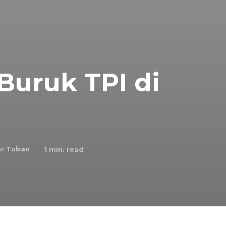
Buruk TPI di
r Tuban
1
min. read