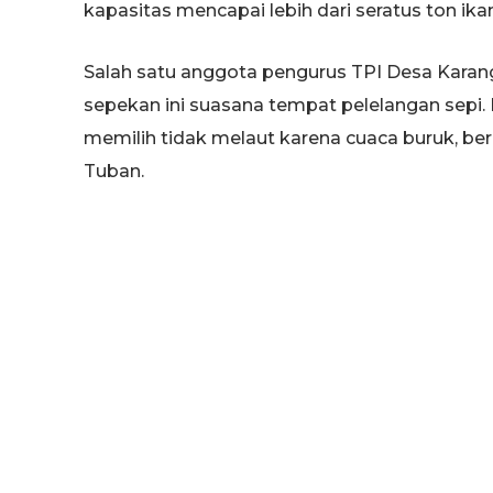
kapasitas mencapai lebih dari seratus ton ik
Salah satu anggota pengurus TPI Desa Karan
sepekan ini suasana tempat pelelangan sepi
memilih tidak melaut karena cuaca buruk, be
Tuban.
Ia menambahkan, “Pihaknya juga mengaku bel
akan kembali dibuka secara normal karena hi
kembali membaik. Sebagian besar nelayan 
perlatan melaut seperti jaring dan juga perahu. 