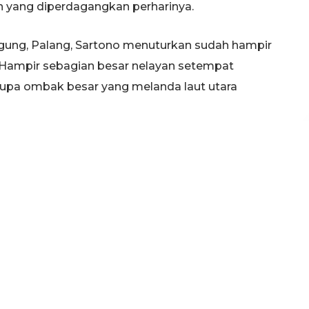
an yang diperdagangkan perharinya.
gung, Palang, Sartono menuturkan sudah hampir
. Hampir sebagian besar nelayan setempat
rupa ombak besar yang melanda laut utara
um tahu pasti kapan tempat pelengan ikan ini,
ngga kini belum juga ada tanda – tanda cuaca
masih memilih menganggur sambil memperbaiki
(af/riz)