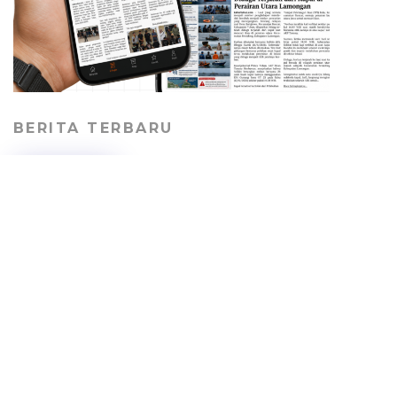
BERITA TERBARU
DLH-P Tuban Minta
Perusahaan Tambang
Bertanggung Jawab
Perbaiki Jalan Desa
PEMERINTAHAN
07/08/2026
Pelajar SMA Tuban
Digembleng Membuat E-
Majalah oleh Kabar Tuban
HEADLINE
07/08/2026