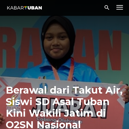
Berawal dari Takut Air,
Siswi SD Asal Tuban
Kini Wakili Jatim di
O2SN Nasional