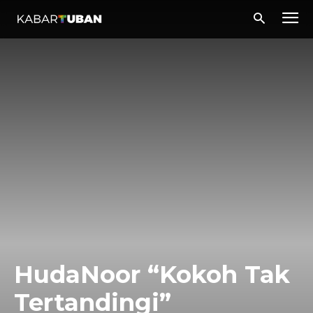
HudaNoor “Kokoh Tak
Tertandingi”