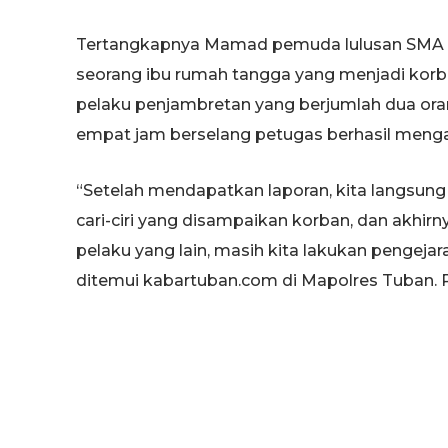
Tertangkapnya Mamad pemuda lulusan SMA te
seorang ibu rumah tangga yang menjadi korba
pelaku penjambretan yang berjumlah dua oran
empat jam berselang petugas berhasil meng
“Setelah mendapatkan laporan, kita langsun
cari-ciri yang disampaikan korban, dan akhir
pelaku yang lain, masih kita lakukan pengeja
ditemui kabartuban.com di Mapolres Tuban. R
Modus kedua pelaku Mamad serta rekannya ber
dengan membuntuti korbanya, Dwi Mulyani ya