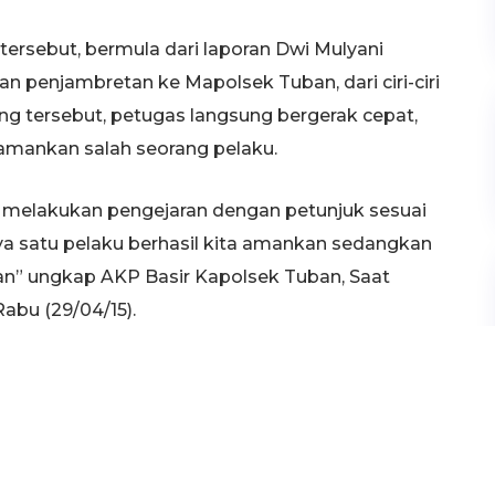
rsebut, bermula dari laporan Dwi Mulyani
n penjambretan ke Mapolsek Tuban, dari ciri-ciri
g tersebut, petugas langsung bergerak cepat,
amankan salah seorang pelaku.
g melakukan pengejaran dengan petunjuk sesuai
nya satu pelaku berhasil kita amankan sedangkan
ran” ungkap AKP Basir Kapolsek Tuban, Saat
abu (29/04/15).
inisial RGS hingga saat ini masih buron,
ng melintas di Jalan Pemuda Tuban.