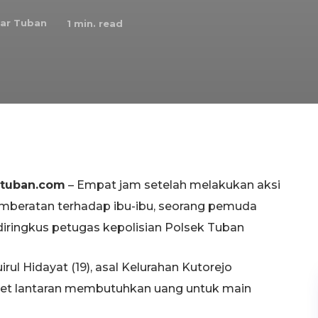
ar Tuban
1
min. read
rtuban.com
– Empat jam setelah melakukan aksi
mberatan terhadap ibu-ibu, seorang pemuda
diringkus petugas kepolisian Polsek Tuban
 Hidayat (19), asal Kelurahan Kutorejo
et lantaran membutuhkan uang untuk main