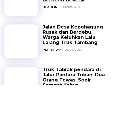
HEADLINE
06/08/2026
Jalan Desa Kepohagung
Rusak dan Berdebu,
Warga Keluhkan Lalu
Lalang Truk Tambang
PERISTIWA
06/08/2026
Truk Tabrak pendara di
Jalur Pantura Tuban, Dua
Orang Tewas, Sopir
Sempat Kabur
HEADLINE
05/08/2026
Ribuan Tamu Bakal
Padati Kwan Sing Bio,
Perayaan HUT Kongco
Kwan Sing Tee Koen