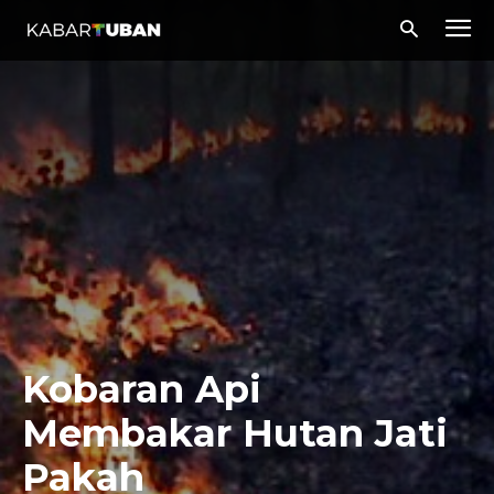
Kobaran Api
Membakar Hutan Jati
Pakah