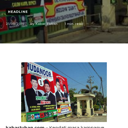
HEADLINE
21/09/2015
1
min. read
By
Kabar Tuban
kabartuban.com –
Kendati masa kampanye