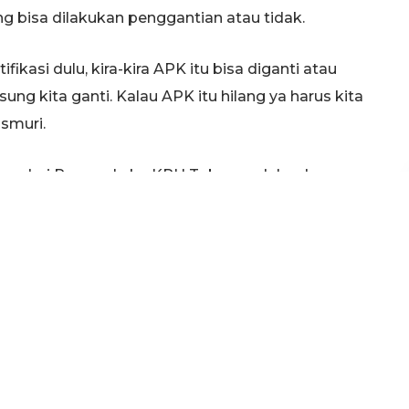
 bisa dilakukan penggantian atau tidak.
fikasi dulu, kira-kira APK itu bisa diganti atau
ung kita ganti. Kalau APK itu hilang ya harus kita
smuri.
oran dari Panwaslu ke KPU Tuban sudah ada
 Wakil Bupati Tuban yang rusak dan hilang. APK
camatan di Kabupaten Tuban. APK yang
an baliho milik kedua paslon dalam Pilkada