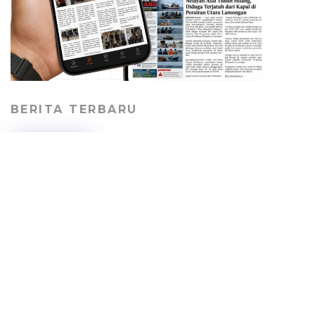
BERITA TERBARU
Lansia 75 Tahun Tewas
Ditabrak Dump Truck
Saat Menyeberang di
Simpang Tiga Merakurak
PERISTIWA
07/08/2026
Pekerja Proyek Sekolah
Rakyat Tuban Terima Gaji
Lunas dengan Syarat
Berhenti Bekerja
HEADLINE
06/08/2026