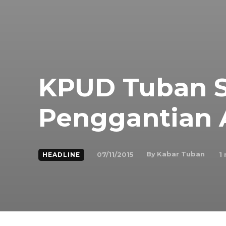
KPUD Tuban S
Penggantian 
By
Kabar Tuban
07/11/2015
1
HEADLINE