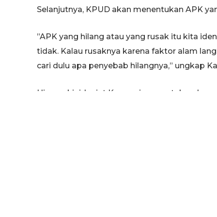
Selanjutnya, KPUD akan menentukan APK yang
”APK yang hilang atau yang rusak itu kita identi
tidak. Kalau rusaknya karena faktor alam langs
cari dulu apa penyebab hilangnya,” ungkap Ka
Hingga kini, lanjut Kasmuri mengatakan, lap
sebanyak 162 APK pasangan calon Bupati dan
yang bermasalah tersebut tersebar di 15 Ke
bermasalah meliputi umbul-umbul, spanduk d
serentak nanti.
(pul/im)
TAGS:
PILKADA TUBAN