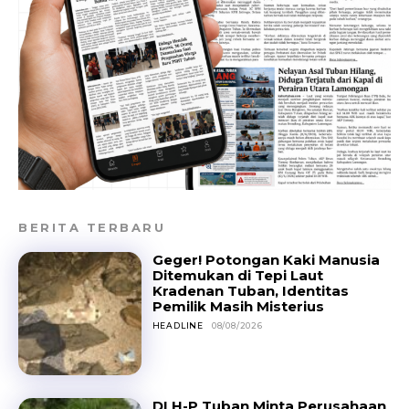
BERITA TERBARU
Geger! Potongan Kaki Manusia
Ditemukan di Tepi Laut
Kradenan Tuban, Identitas
Pemilik Masih Misterius
HEADLINE
08/08/2026
DLH-P Tuban Minta Perusahaan