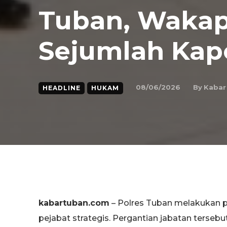
Tuban, Wakap
Sejumlah Kap
By
Kabar
08/06/2026
HEADLINE
HUKAM
kabartuban.com
– Polres Tuban melakukan p
pejabat strategis. Pergantian jabatan terseb