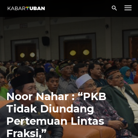
Noor Nahar : “PKB
Tidak Diundang
Pertemuan Lintas
Fraksi,”