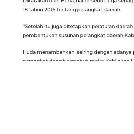
Dikatakan oleh Huda, hal tersebut juga sebag
18 tahun 2016 tentang perangkat daerah.
“Setelah itu juga ditetapkan peraturan daer
pembentukan susunan perangkat daerah Kab
Huda menambahkan, seiring dengan adanya 
perangkat daerah tersebut, maka Kebijakan 
Anggaran Sementara (PPAS) tahun 2017 yang 
penyesuaian.
(har)
TAGS:
KUA
ORGANISASI PERDA
PEMKAB 