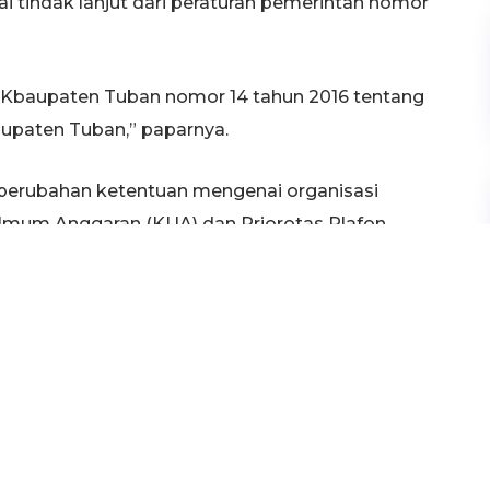
ai tindak lanjut dari peraturan pemerintah nomor
ah Kbaupaten Tuban nomor 14 tahun 2016 tentang
upaten Tuban,” paparnya.
perubahan ketentuan mengenai organisasi
Umum Anggaran (KUA) dan Priorotas Plafon
telah disepakati bersama harus diadakan
TUBAN
PERDA
PERDA TUBAN