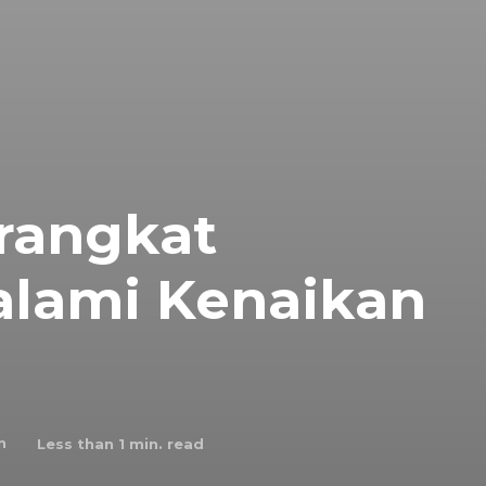
rangkat
lami Kenaikan
n
Less than 1
min. read