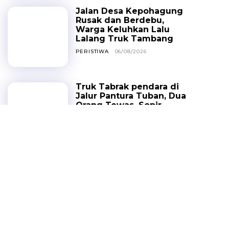
Jalan Desa Kepohagung
Rusak dan Berdebu,
Warga Keluhkan Lalu
Lalang Truk Tambang
PERISTIWA
06/08/2026
Truk Tabrak pendara di
Jalur Pantura Tuban, Dua
Orang Tewas, Sopir
Sempat Kabur
HEADLINE
05/08/2026
Ribuan Tamu Bakal
Padati Kwan Sing Bio,
Perayaan HUT Kongco
Kwan Sing Tee Koen
Dongkrak Ekonomi
Warga
HEADLINE
04/08/2026