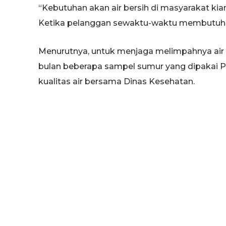
“Kebutuhan akan air bersih di masyarakat kia
Ketika pelanggan sewaktu-waktu membutuhka
Menurutnya, untuk menjaga melimpahnya air ha
bulan beberapa sampel sumur yang dipakai 
kualitas air bersama Dinas Kesehatan.
Air bersih yang dipasok oleh PDAM Tuban bera
dari sumber sendang dan sumur bor.
“Sumber air dari sumur bor bisa jadi berada d
milik pribadi. Dengan jumlah sumur bor yang 
Kabupaten Tuban,” tutup Slamet.
(har)