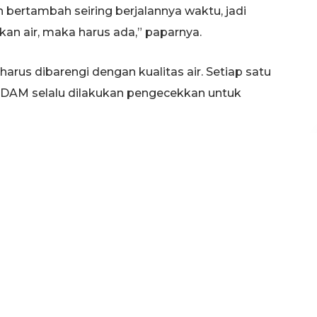
n bertambah seiring berjalannya waktu, jadi
n air, maka harus ada,” paparnya.
rus dibarengi dengan kualitas air. Setiap satu
PDAM selalu dilakukan pengecekkan untuk
sal dari beberapa sumber air. Ada yang berasal
i tanah milik pemerintah kabupaten, negara atau
sebanyak 24 unit tersebar di beberapa daerah di