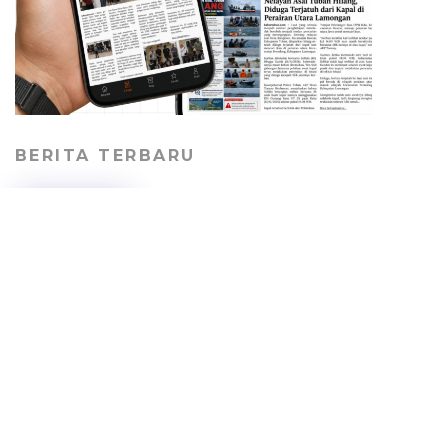
BERITA TERBARU
Pekerja Proyek Sekolah
Rakyat Tuban Terima Gaji
Lunas dengan Syarat
Berhenti Bekerja
HEADLINE
06/08/2026
Jalan Desa Kepohagung
Rusak dan Berdebu,
Warga Keluhkan Lalu
Lalang Truk Tambang
PERISTIWA
06/08/2026