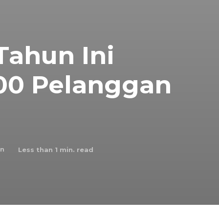
ahun Ini
900 Pelanggan
an
Less than 1
min. read