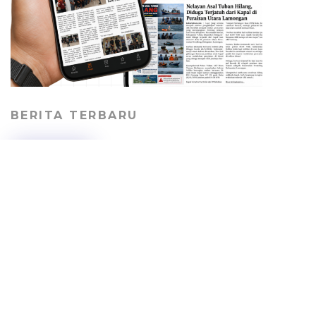
BERITA TERBARU
Geger! Potongan Kaki
Manusia Ditemukan di
Tepi Laut Kradenan
Tuban, Identitas Pemilik
Masih Misterius
HEADLINE
08/08/2026
DLH-P Tuban Minta
Perusahaan Tambang
Bertanggung Jawab
Perbaiki Jalan Desa
PEMERINTAHAN
07/08/2026