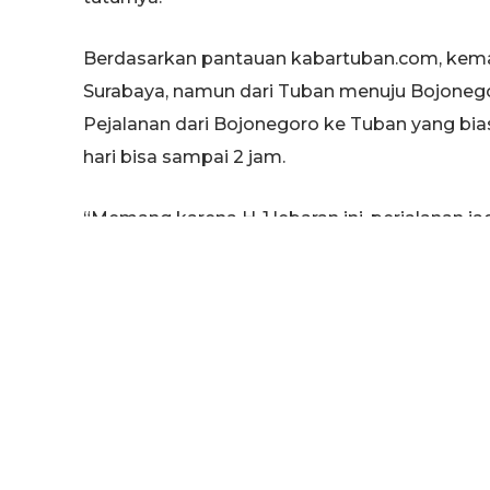
Berdasarkan pantauan kabartuban.com, kemac
Surabaya, namun dari Tuban menuju Bojonego
Pejalanan dari Bojonegoro ke Tuban yang bias
hari bisa sampai 2 jam.
“Memang karena H-1 lebaran ini, perjalanan ja
biasanya 1 jam kurang sudah sampai,” tutur 
wartawan media ini.
Lebih lanjut Lika mengatakan, kemacetan perja
Pasar Banjarjo, Pasar Soko, Pasar Rengel, Pas
Basuki Rahmat.
(im/riz)