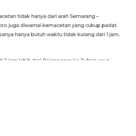
etan tidak hanya dari arah Semarang –
ro juga diwarnai kemacetan yang cukup padat.
anya hanya butuh waktu tidak kurang dari 1 jam,
di 2 jam lebih dari Bojonegoro ke Tuban. saya
Lika Andrian, salah seorang pemudik kepada
lanan dari Bojonegoro ke Tuban terjadi di titik
ar Plumpang, dan di dalam kota Tuban di Jl.