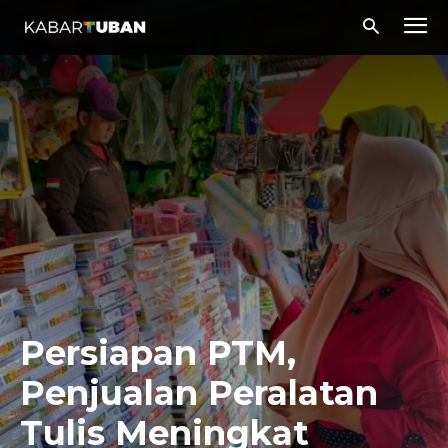
Persiapan PTM,
Penjualan Peralatan
Tulis Meningkat