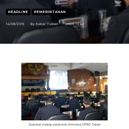
HEADLINE
PEMERINTAHAN
14/08/2015
1
min. read
By
Kabar Tuban
Suasana sidang paripurna istimewa DPRD Tuban