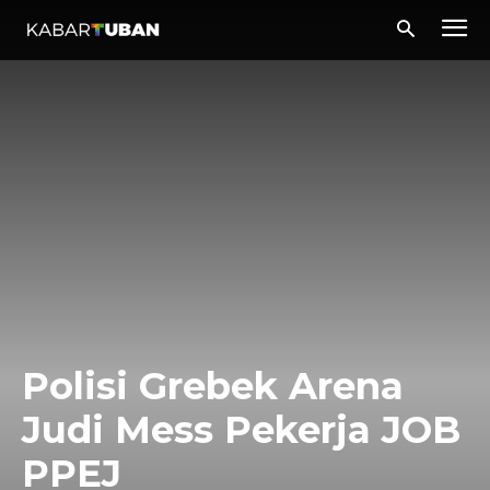
Polisi Grebek Arena
Judi Mess Pekerja JOB
PPEJ