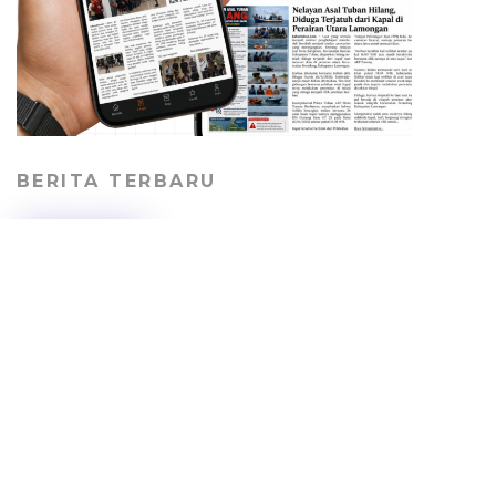
BERITA TERBARU
Geger! Potongan Kaki
Manusia Ditemukan di
Tepi Laut Kradenan
Tuban, Identitas Pemilik
Masih Misterius
HEADLINE
08/08/2026
DLH-P Tuban Minta
Perusahaan Tambang
Bertanggung Jawab
Perbaiki Jalan Desa
PEMERINTAHAN
07/08/2026