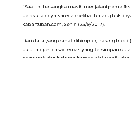
“Saat ini tersangka masih menjalani pemerik
pelaku lainnya karena melihat barang buktin
kabartuban.com, Senin (25/9/2017).
Dari data yang dapat dihimpun, barang bukti
puluhan perhiasan emas yang tersimpan dida
bermerek dan belasan barang elektronik, dan b
“Sebagian barang hasil curian telah dijual ol
yang lapor,” terang Kapolres Tuban.
Lebih lanjut diterangkan, aksi terakhir ters
Priyo Agus Wahyudi, warga Karang Indah, Gg 
Semanding, Tuban. Didalam rumah itu, pelak
handphone, dan barang berharga lainnya.