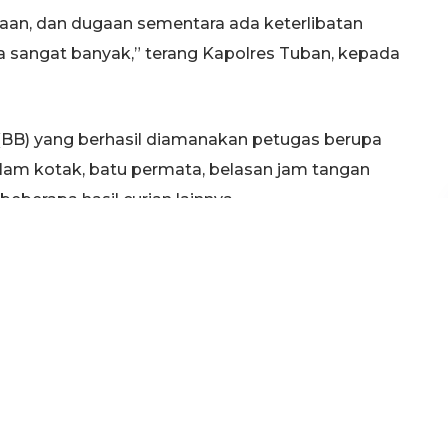
saan, dan dugaan sementara ada keterlibatan
ya sangat banyak,” terang Kapolres Tuban, kepada
 (BB) yang berhasil diamanakan petugas berupa
lam kotak, batu permata, belasan jam tangan
eberapa hasil curian lainnya.
eh pelaku. Untuk sementara sudah ada tiga korban
angka ditangkap setelah membobol rumah milik
Sejahtera, Kelurahan Karang, Kecamatan
u berhasil menggasak perhiasan, beberapa