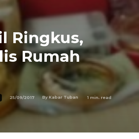
il Ringkus,
alis Rumah
By
Kabar Tuban
25/09/2017
1
min. read