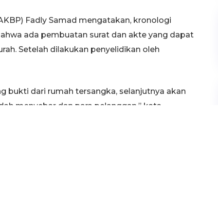
 (AKBP) Fadly Samad mengatakan, kronologi
 bahwa ada pembuatan surat dan akte yang dapat
rah. Setelah dilakukan penyelidikan oleh
g bukti dari rumah tersangka, selanjutnya akan
dah menyebar dan para pelanggan,” kata
ni jasa pembuatan surat palsu tersebut atas
 ke rumah tersangka. Pembuatan surat palsu itu
ra satu sampai dua hari saja.
anggan untuk pengajuan kelengkapan kredit,