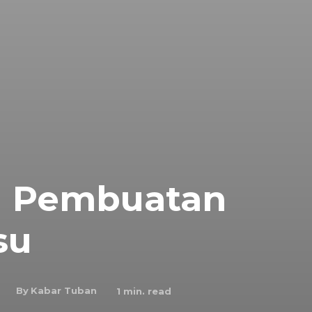
g Pembuatan
su
By
Kabar Tuban
1
min. read