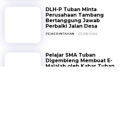
DLH-P Tuban Minta
Perusahaan Tambang
Bertanggung Jawab
Perbaiki Jalan Desa
PEMERINTAHAN
07/08/2026
Pelajar SMA Tuban
Digembleng Membuat E-
Majalah oleh Kabar Tuban
HEADLINE
07/08/2026
Lansia 75 Tahun Tewas
Ditabrak Dump Truck
Saat Menyeberang di
Simpang Tiga Merakurak
PERISTIWA
07/08/2026