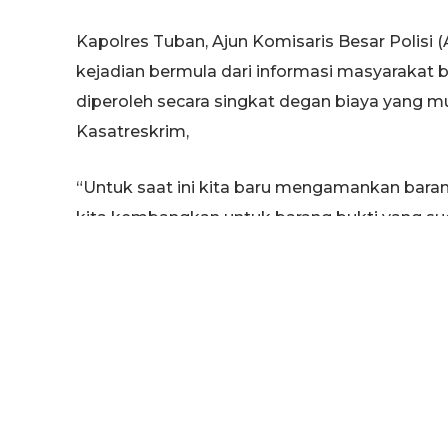
Kapolres Tuban, Ajun Komisaris Besar Polisi
kejadian bermula dari informasi masyarakat
diperoleh secara singkat degan biaya yang mu
Kasatreskrim,
“Untuk saat ini kita baru mengamankan baran
kita kembangkan untuk barang bukti yang su
Kapolres (15/12).
Disampaikan oleh Kapolres, tersangka melaya
permintaan pelanggan, yang datang langsung
bisa memakan waktu yang cukup singkat, anta
“Surat dan akte tersebut digunakan oleh pel