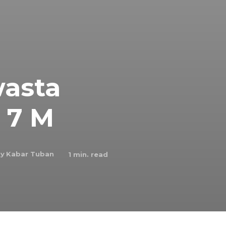
wasta
 7 M
y
Kabar Tuban
1
min. read