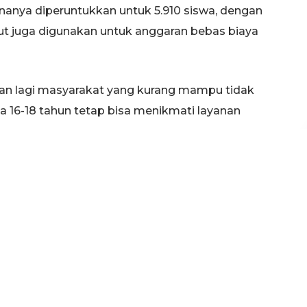
ananya diperuntukkan untuk 5.910 siswa, dengan
ebut juga digunakan untuk anggaran bebas biaya
san lagi masyarakat yang kurang mampu tidak
ia 16-18 tahun tetap bisa menikmati layanan
dah dilaksanakan rintisan wajib belajar 12 tahun,
tuk mengantisipasi supaya anak tidak putus
h, baik tingkat dasar maupun tingkat
a.