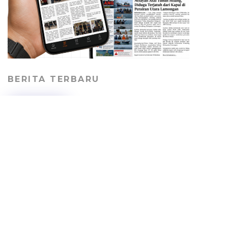
BERITA TERBARU
Pekerja Proyek Sekolah
Rakyat Tuban Terima Gaji
Lunas dengan Syarat
Berhenti Bekerja
HEADLINE
06/08/2026
Jalan Desa Kepohagung
Rusak dan Berdebu,
Warga Keluhkan Lalu
Lalang Truk Tambang
PERISTIWA
06/08/2026