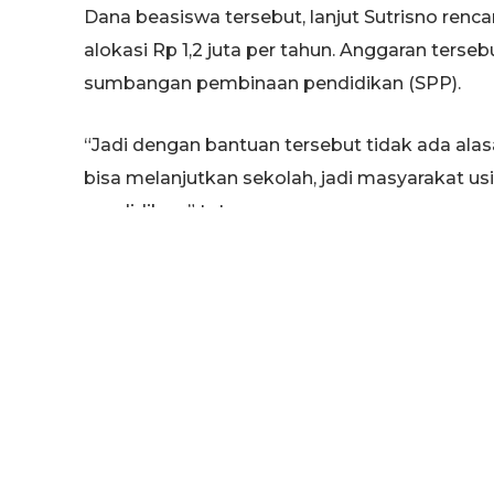
Dana beasiswa tersebut, lanjut Sutrisno renc
alokasi Rp 1,2 juta per tahun. Anggaran ters
sumbangan pembinaan pendidikan (SPP).
“Jadi dengan bantuan tersebut tidak ada ala
bisa melanjutkan sekolah, jadi masyarakat us
pendidikan,” tuturnya.
Di Kabupaten Tuban, jelas Sutrisno saat ini su
sehingga diharapkan bantuan beasiswa ini un
sekolah atau terancam putus sekolah.
“Sekarang setiap kecamatan sudah ada sekola
menengah, jadi sekarang lebih mudah,” ujarny