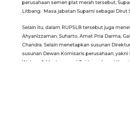
perusahaan semen plat merah tersebut, Supar
Litbang. Masa jabatan Suparni sebagai Dirut
Selain itu, dalam RUPSLB tersebut juga menet
Ahyanizzaman, Suharto, Amat Pria Darma, Gat
Chandra. Selain menetapkan susunan Direkt
susunan Dewan Komisaris perusahaan, yakni 
Waluyo & Muchammad Zaidun sebagai Komisa
Harjowirjono, Wahyu Hidayat, dan Sony Subrata