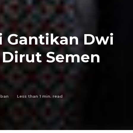
i Gantikan Dwi
i Dirut Semen
uban
Less than 1
min. read