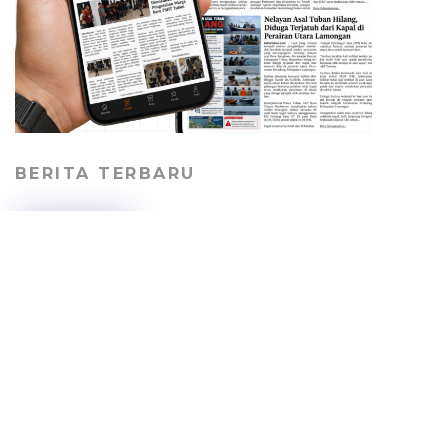
BERITA TERBARU
Jalan Desa Kepohagung
Rusak dan Berdebu,
Warga Keluhkan Lalu
Lalang Truk Tambang
PERISTIWA
06/08/2026
Truk Tabrak pendara di
Jalur Pantura Tuban, Dua
Orang Tewas, Sopir
Sempat Kabur
HEADLINE
05/08/2026