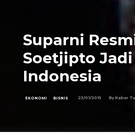
Suparni Resm
Soetjipto Jad
Indonesia
By
Kabar T
23/01/2015
EKONOMI
BISNIS