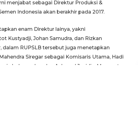
ni menjabat sebagai Direktur Produksi &
 Semen Indonesia akan berakhir pada 2017.
apkan enam Direktur lainya, yakni
ot Kustyadji, Johan Samudra, dan Rizkan
ur, dalam RUPSLB tersebut juga menetapkan
Mahendra Siregar sebagai Komisaris Utama, Hadi
ris Independen, dan Achmad Jazidie, Marwanto
 sebagai Komisaris. (riz)