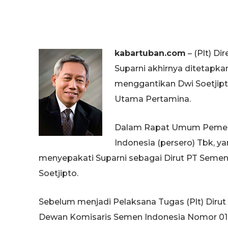
kabartuban.com
– (Plt) D
Suparni akhirnya ditetapk
menggantikan Dwi Soetjipt
Utama Pertamina.
Dalam Rapat Umum Pemeg
Indonesia (persero) Tbk, ya
menyepakati Suparni sebagai Dirut PT Semen
Soetjipto.
Sebelum menjadi Pelaksana Tugas (Plt) Diru
Dewan Komisaris Semen Indonesia Nomor 017/