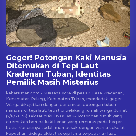
Geger! Potongan Kaki Manusia
Ditemukan di Tepi Laut
Kradenan Tuban, Identitas
Pemilik Masih Misterius
kabartuban.com - Suasana sore di pesisir Desa Kradenan,
Kecamatan Palang, Kabupaten Tuban, mendadak geger.
Warga dikejutkan dengan penemuan potongan tubuh
manusia di tepi laut, tepat di belakang rumah warga, Jumat
(7/8/2026) sekitar pukul 17.00 WIB. Potongan tubuh yang
ditemukan berupa kaki kanan yang terputus pada bagian
betis. Kondisinya sudah membusuk dengan warna cokelat
keputihan, diduga akibat cukup lama terpapar air laut.