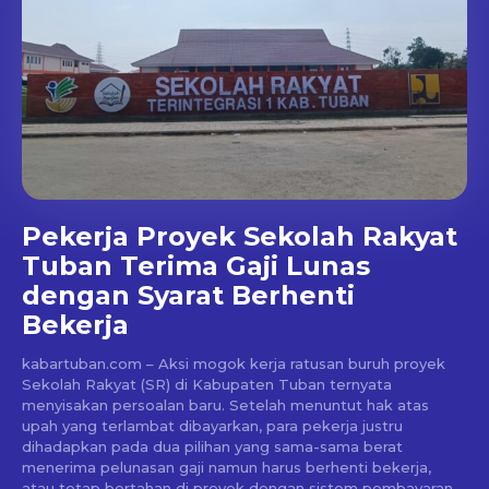
Pekerja Proyek Sekolah Rakyat
Tuban Terima Gaji Lunas
dengan Syarat Berhenti
Bekerja
kabartuban.com – Aksi mogok kerja ratusan buruh proyek
Sekolah Rakyat (SR) di Kabupaten Tuban ternyata
menyisakan persoalan baru. Setelah menuntut hak atas
upah yang terlambat dibayarkan, para pekerja justru
dihadapkan pada dua pilihan yang sama-sama berat
menerima pelunasan gaji namun harus berhenti bekerja,
atau tetap bertahan di proyek dengan sistem pembayaran