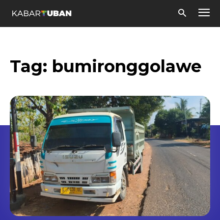
Tag:
bumironggolawe