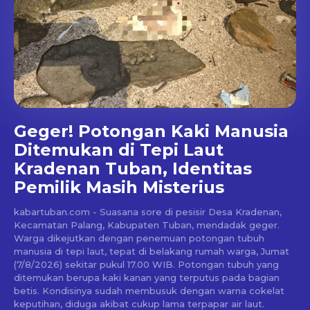
Geger! Potongan Kaki Manusia
Ditemukan di Tepi Laut
Kradenan Tuban, Identitas
Pemilik Masih Misterius
kabartuban.com - Suasana sore di pesisir Desa Kradenan,
Kecamatan Palang, Kabupaten Tuban, mendadak geger.
Warga dikejutkan dengan penemuan potongan tubuh
manusia di tepi laut, tepat di belakang rumah warga, Jumat
(7/8/2026) sekitar pukul 17.00 WIB. Potongan tubuh yang
ditemukan berupa kaki kanan yang terputus pada bagian
betis. Kondisinya sudah membusuk dengan warna cokelat
keputihan, diduga akibat cukup lama terpapar air laut.