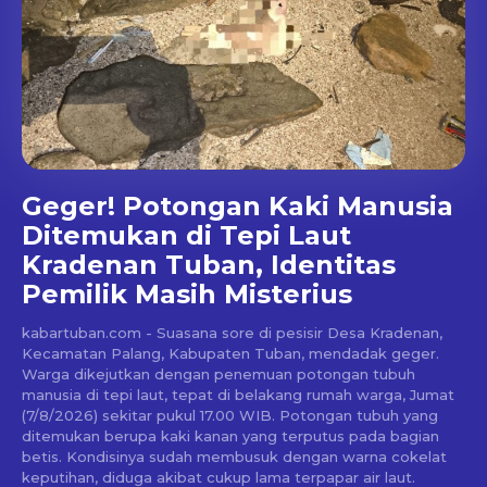
Geger! Potongan Kaki Manusia
Ditemukan di Tepi Laut
Kradenan Tuban, Identitas
Pemilik Masih Misterius
kabartuban.com - Suasana sore di pesisir Desa Kradenan,
Kecamatan Palang, Kabupaten Tuban, mendadak geger.
Warga dikejutkan dengan penemuan potongan tubuh
manusia di tepi laut, tepat di belakang rumah warga, Jumat
(7/8/2026) sekitar pukul 17.00 WIB. Potongan tubuh yang
ditemukan berupa kaki kanan yang terputus pada bagian
betis. Kondisinya sudah membusuk dengan warna cokelat
keputihan, diduga akibat cukup lama terpapar air laut.