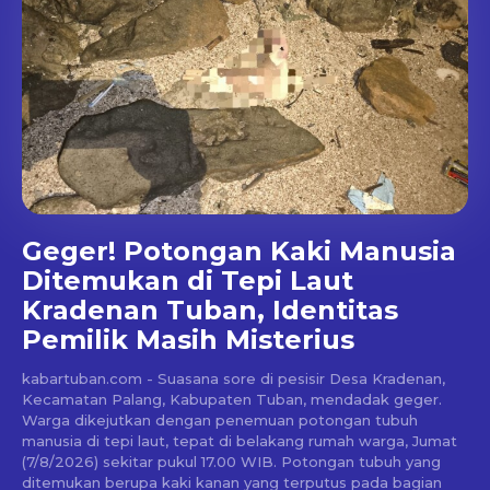
Geger! Potongan Kaki Manusia
Ditemukan di Tepi Laut
Kradenan Tuban, Identitas
Pemilik Masih Misterius
kabartuban.com - Suasana sore di pesisir Desa Kradenan,
Kecamatan Palang, Kabupaten Tuban, mendadak geger.
Warga dikejutkan dengan penemuan potongan tubuh
manusia di tepi laut, tepat di belakang rumah warga, Jumat
(7/8/2026) sekitar pukul 17.00 WIB. Potongan tubuh yang
ditemukan berupa kaki kanan yang terputus pada bagian