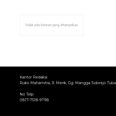
Tidak ada kiriman yang ditampilkan
Kantor Redaksi:
Ruko Mahamitra, Jl. Merik, Gg. Mangga Sidorejo Tub
No Telp:
0817-7518-9798