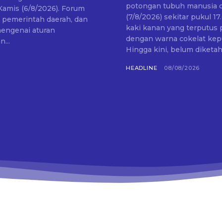
potongan tubuh manusia di
 (6/8/2026). Forum
(7/8/2026) sekitar pukul 17.00 WIB. Potongan tubuh yan
, pemerintah daerah, dan
kaki kanan yang terputus
engenai aturan
dengan warna cokelat keput
...
Hingga kini, belum diketahu
HEADLINE
08/08/2026