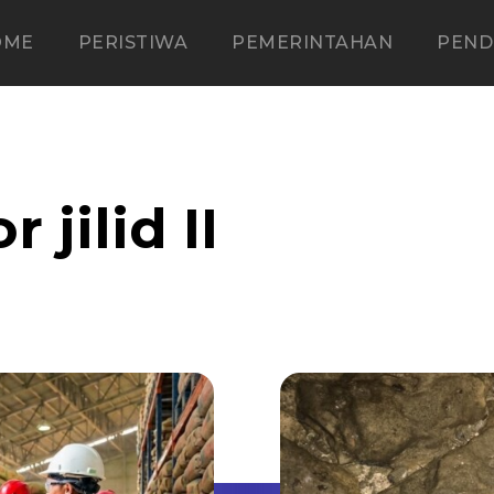
OME
PERISTIWA
PEMERINTAHAN
PEND
 jilid II