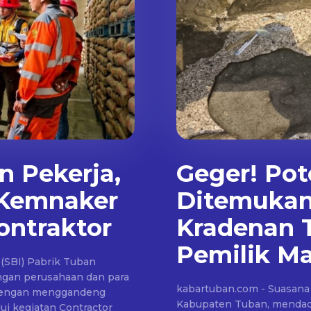
n Pekerja,
Geger! Po
 Kemnaker
Ditemukan 
ontraktor
Kradenan T
Pemilik Ma
(SBI) Pabrik Tuban
ngan perusahaan dan para
kabartuban.com - Suasana 
n dengan menggandeng
Kabupaten Tuban, mendad
i kegiatan Contractor