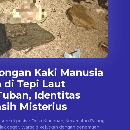
tongan Kaki Manusia
di Tepi Laut
uban, Identitas
sih Misterius
sore di pesisir Desa Kradenan, Kecamatan Palang,
ak geger. Warga dikejutkan dengan penemuan