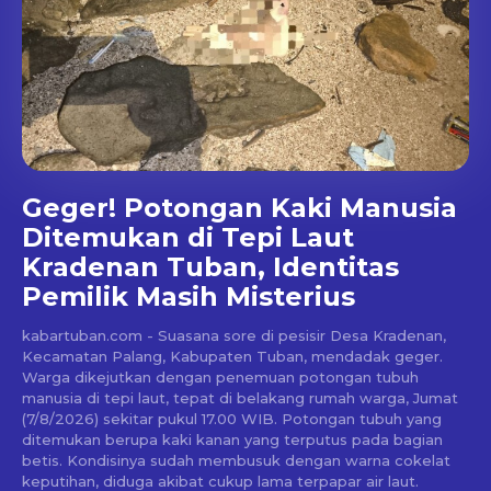
Geger! Potongan Kaki Manusia
Ditemukan di Tepi Laut
Kradenan Tuban, Identitas
Pemilik Masih Misterius
kabartuban.com - Suasana sore di pesisir Desa Kradenan,
Kecamatan Palang, Kabupaten Tuban, mendadak geger.
Warga dikejutkan dengan penemuan potongan tubuh
manusia di tepi laut, tepat di belakang rumah warga, Jumat
(7/8/2026) sekitar pukul 17.00 WIB. Potongan tubuh yang
ditemukan berupa kaki kanan yang terputus pada bagian
betis. Kondisinya sudah membusuk dengan warna cokelat
keputihan, diduga akibat cukup lama terpapar air laut.