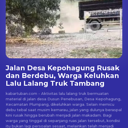
Jalan Desa Kepohagung Rusak
dan Berdebu, Warga Keluhkan
Lalu Lalang Truk Tambang
kabartuban.com - Aktivitas lalu lalang truk bermuatan
material di jalan desa Dusun Penebusan, Desa Kepohagung,
Kecamatan Plumpang, dikeluhkan warga. Selain memicu
debu tebal saat musim kemarau, jalan yang dulunya beraspal
kini rusak hingga berubah menjadi jalan makadam. Bagi
warga yang tinggal di sepanjang ruas jalan tersebut, kondisi
itu bukan lagi persoalan sesaat, melainkan telah menjadi