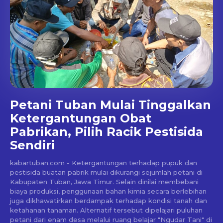
Petani Tuban Mulai Tinggalkan
Ketergantungan Obat
Pabrikan, Pilih Racik Pestisida
Sendiri
kabartuban.com - Ketergantungan terhadap pupuk dan
pestisida buatan pabrik mulai dikurangi sejumlah petani di
Kabupaten Tuban, Jawa Timur. Selain dinilai membebani
biaya produksi, penggunaan bahan kimia secara berlebihan
juga dikhawatirkan berdampak terhadap kondisi tanah dan
ketahanan tanaman. Alternatif tersebut dipelajari puluhan
petani dari enam desa melalui ruang belajar "Ngudar Tani" di