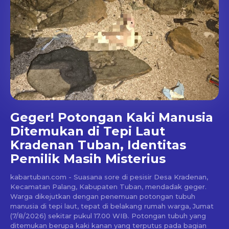
Geger! Potongan Kaki Manusia
Ditemukan di Tepi Laut
Kradenan Tuban, Identitas
Pemilik Masih Misterius
kabartuban.com - Suasana sore di pesisir Desa Kradenan,
Kecamatan Palang, Kabupaten Tuban, mendadak geger.
Warga dikejutkan dengan penemuan potongan tubuh
manusia di tepi laut, tepat di belakang rumah warga, Jumat
(7/8/2026) sekitar pukul 17.00 WIB. Potongan tubuh yang
ditemukan berupa kaki kanan yang terputus pada bagian