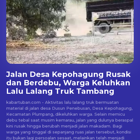
Jalan Desa Kepohagung Rusak
dan Berdebu, Warga Keluhkan
Lalu Lalang Truk Tambang
kabartuban.com - Aktivitas lalu lalang truk bermuatan
material di jalan desa Dusun Penebusan, Desa Kepohagung,
Kecamatan Plumpang, dikeluhkan warga. Selain memicu
debu tebal saat musim kemarau, jalan yang dulunya beraspal
kini rusak hingga berubah menjadi jalan makadam. Bagi
warga yang tinggal di sepanjang ruas jalan tersebut, kondisi
itu bukan lagi persoalan sesaat, melainkan telah menjadi