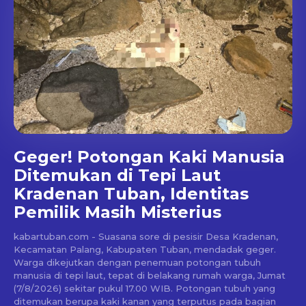
Geger! Potongan Kaki Manusia
Ditemukan di Tepi Laut
Kradenan Tuban, Identitas
Pemilik Masih Misterius
kabartuban.com - Suasana sore di pesisir Desa Kradenan,
Kecamatan Palang, Kabupaten Tuban, mendadak geger.
Warga dikejutkan dengan penemuan potongan tubuh
manusia di tepi laut, tepat di belakang rumah warga, Jumat
(7/8/2026) sekitar pukul 17.00 WIB. Potongan tubuh yang
ditemukan berupa kaki kanan yang terputus pada bagian