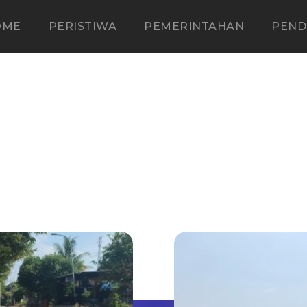
OME
PERISTIWA
PEMERINTAHAN
PEND