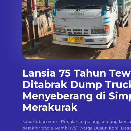
Lansia 75 Tahun Tew
Ditabrak Dump Truc
Menyeberang di Sim
Merakurak
kabartuban.com - Perjalanan pulang seorang lansi
berakhir tragis. Rambi (75), warga Dusun Koro, D