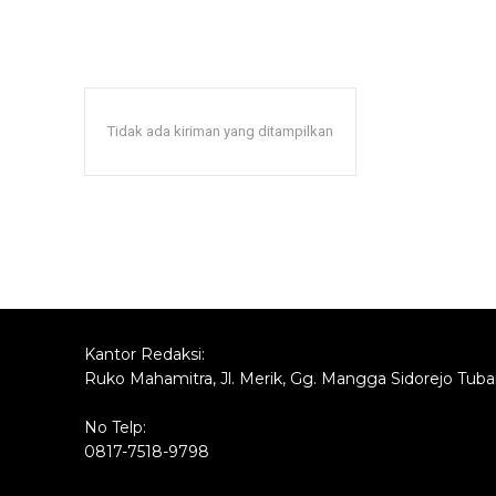
Tidak ada kiriman yang ditampilkan
Kantor Redaksi:
Ruko Mahamitra, Jl. Merik, Gg. Mangga Sidorejo Tub
No Telp:
0817-7518-9798