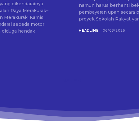
yang dikendarainya
namun harus berhenti beke
Jalan Raya Merakurak–
pembayaran upah secara bertahap. Situasi tersebut dial
an Merakurak, Kamis
proyek Sekolah Rakyat yan
ia diduga hendak
HEADLINE
06/08/2026