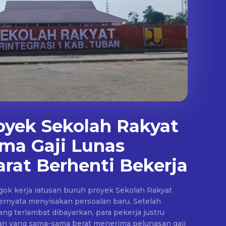
oyek Sekolah Rakyat
ma Gaji Lunas
rat Berhenti Bekerja
ok kerja ratusan buruh proyek Sekolah Rakyat
ernyata menyisakan persoalan baru. Setelah
ng terlambat dibayarkan, para pekerja justru
han yang sama-sama berat menerima pelunasan gaji