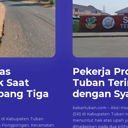
as
Pekerja Pr
k Saat
Tuban Teri
pang Tiga
dengan Sya
kabartuban.com – Aksi mog
(SR) di Kabupaten Tuban t
a di Kabupaten Tuban
menuntut hak atas upah ya
esa Pongpongan, Kecamatan
dihadapkan pada dua pili