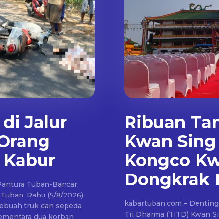
di Jalur
Ribuan Ta
 Orang
Kwan Sing
 Kabur
Kongco Kw
Dongkrak 
 Pantura Tuban-Bancar,
 Tuban, Rabu (5/8/2026)
kabartuban.com – Denting 
sebuah truk dan sepeda
Tri Dharma (TITD) Kwan S
ementara dua korban