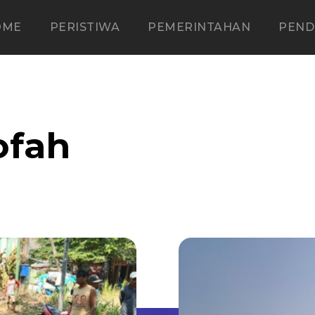
OME
PERISTIWA
PEMERINTAHAN
PEND
ofah