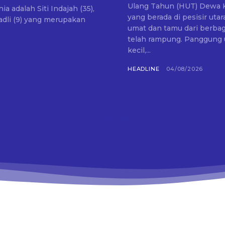
Ulang Tahun (HUT) Dewa K
yang berada di pesisir ut
dli (9) yang merupakan
umat dan tamu dari berbagai daerah di In
telah rampung. Panggung u
kecil,...
HEADLINE
04/08/2026