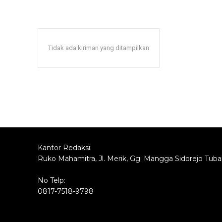
Tidak ada kiriman yang ditampilkan
Kantor Redaksi:
Ruko Mahamitra, Jl. Merik, Gg. Mangga Sidorejo Tub
No Telp:
0817-7518-9798