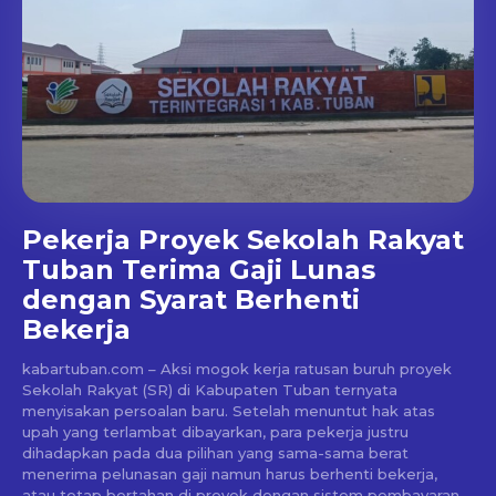
Pekerja Proyek Sekolah Rakyat
Tuban Terima Gaji Lunas
dengan Syarat Berhenti
Bekerja
kabartuban.com – Aksi mogok kerja ratusan buruh proyek
Sekolah Rakyat (SR) di Kabupaten Tuban ternyata
menyisakan persoalan baru. Setelah menuntut hak atas
upah yang terlambat dibayarkan, para pekerja justru
dihadapkan pada dua pilihan yang sama-sama berat
menerima pelunasan gaji namun harus berhenti bekerja,
atau tetap bertahan di proyek dengan sistem pembayaran