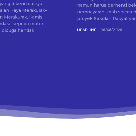
yang dikendarainya
namun harus berhenti beke
Jalan Raya Merakurak–
pembayaran upah secara bertahap. Situasi tersebut dial
an Merakurak, Kamis
proyek Sekolah Rakyat yan
ia diduga hendak
HEADLINE
06/08/2026