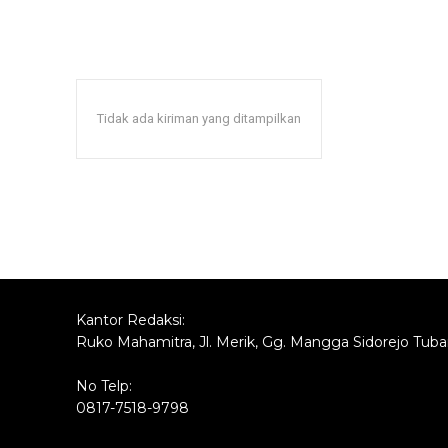
Tidak ada kiriman yang ditampilkan
Kantor Redaksi:
Ruko Mahamitra, Jl. Merik, Gg. Mangga Sidorejo Tub
No Telp:
0817-7518-9798