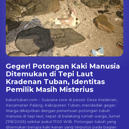
Geger! Potongan Kaki Manusia
Ditemukan di Tepi Laut
Kradenan Tuban, Identitas
Pemilik Masih Misterius
kabartuban.com - Suasana sore di pesisir Desa Kradenan,
Kecamatan Palang, Kabupaten Tuban, mendadak geger.
Warga dikejutkan dengan penemuan potongan tubuh
manusia di tepi laut, tepat di belakang rumah warga, Jumat
(7/8/2026) sekitar pukul 17.00 WIB. Potongan tubuh yang
ditemukan berupa kaki kanan yang terputus pada bagian