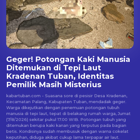
Geger! Potongan Kaki Manusia
Ditemukan di Tepi Laut
Kradenan Tuban, Identitas
Pemilik Masih Misterius
kabartuban.com - Suasana sore di pesisir Desa Kradenan,
Kecamatan Palang, Kabupaten Tuban, mendadak geger.
Warga dikejutkan dengan penemuan potongan tubuh
manusia di tepi laut, tepat di belakang rumah warga, Jumat
(7/8/2026) sekitar pukul 17.00 WIB. Potongan tubuh yang
ditemukan berupa kaki kanan yang terputus pada bagian
betis. Kondisinya sudah membusuk dengan warna cokelat
keputihan, diduga akibat cukup lama terpapar air laut.