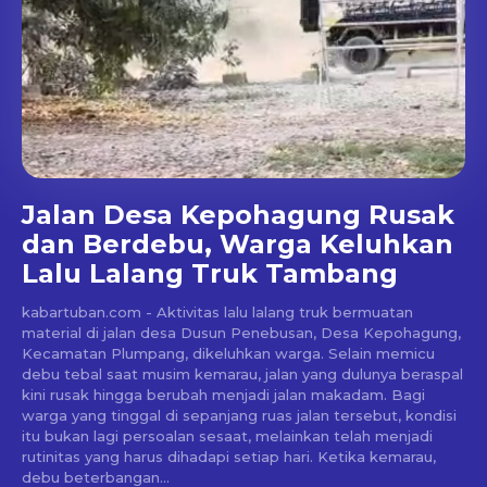
Jalan Desa Kepohagung Rusak
dan Berdebu, Warga Keluhkan
Lalu Lalang Truk Tambang
kabartuban.com - Aktivitas lalu lalang truk bermuatan
material di jalan desa Dusun Penebusan, Desa Kepohagung,
Kecamatan Plumpang, dikeluhkan warga. Selain memicu
debu tebal saat musim kemarau, jalan yang dulunya beraspal
kini rusak hingga berubah menjadi jalan makadam. Bagi
warga yang tinggal di sepanjang ruas jalan tersebut, kondisi
itu bukan lagi persoalan sesaat, melainkan telah menjadi
rutinitas yang harus dihadapi setiap hari. Ketika kemarau,
debu beterbangan...