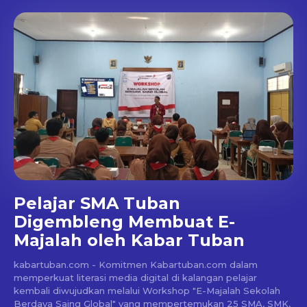
Pelajar SMA Tuban
Digembleng Membuat E-
Majalah oleh Kabar Tuban
kabartuban.com - Komitmen Kabartuban.com dalam
memperkuat literasi media digital di kalangan pelajar
kembali diwujudkan melalui Workshop "E-Majalah Sekolah
Berdaya Saing Global" yang mempertemukan 25 SMA, SMK,