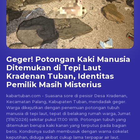
Geger! Potongan Kaki Manusia
Ditemukan di Tepi Laut
Kradenan Tuban, Identitas
Pemilik Masih Misterius
kabartuban.com - Suasana sore di pesisir Desa Kradenan,
Kecamatan Palang, Kabupaten Tuban, mendadak geger.
Warga dikejutkan dengan penemuan potongan tubuh
manusia di tepi laut, tepat di belakang rumah warga, Jumat
(7/8/2026) sekitar pukul 17.00 WIB. Potongan tubuh yang
ditemukan berupa kaki kanan yang terputus pada bagian
betis. Kondisinya sudah membusuk dengan warna cokelat
keputihan, diduga akibat cukup lama terpapar air laut.