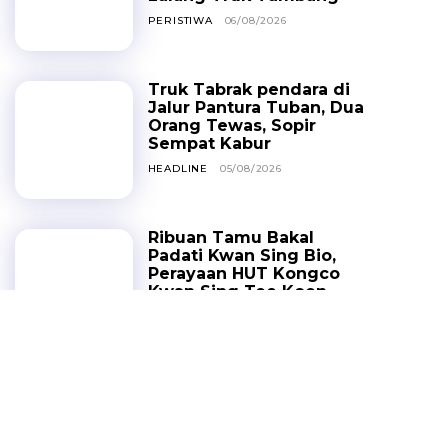
PERISTIWA
06/08/2026
Truk Tabrak pendara di
Jalur Pantura Tuban, Dua
Orang Tewas, Sopir
Sempat Kabur
HEADLINE
05/08/2026
Ribuan Tamu Bakal
Padati Kwan Sing Bio,
Perayaan HUT Kongco
Kwan Sing Tee Koen
Dongkrak Ekonomi
Warga
HEADLINE
04/08/2026
RTH Jatirogo Mulai
Dibenahi Setelah
Dikeluhkan Warga