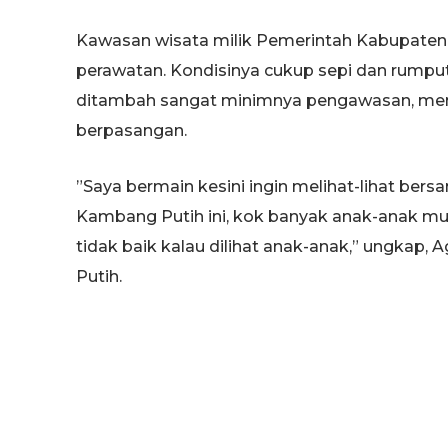
Kawasan wisata milik Pemerintah Kabupaten (
perawatan. Kondisinya cukup sepi dan rumput
ditambah sangat minimnya pengawasan, me
berpasangan.
”Saya bermain kesini ingin melihat-lihat be
Kambang Putih ini, kok banyak anak-anak mu
tidak baik kalau dilihat anak-anak,” ungkap,
Putih.
Sementara itu, anggota Komisi B Dewan Per
menghimbau agar pihak pengelola tempat-tem
dijadikan tempat mesum harus diawasi lebih k