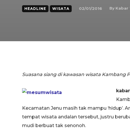
By
Kabar
02/01/2016
HEADLINE
WISATA
Suasana siang di kawasan wisata Kambang Put
kabar
Kamba
Kecamatan Jenu masih tak mampu ‘hidup’. Ar
tempat wisata andalan tersebut, justru be
mudi berbuat tak senonoh.