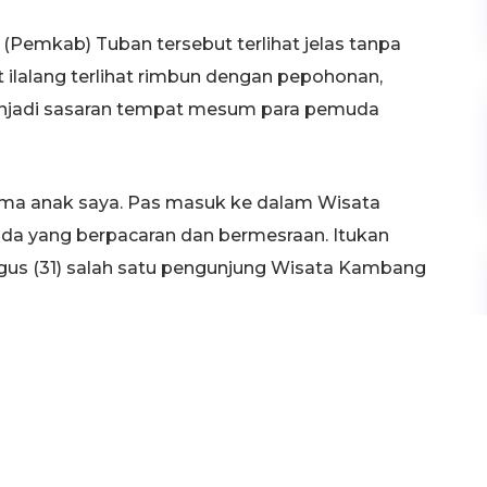
Pemkab) Tuban tersebut terlihat jelas tanpa
 ilalang terlihat rimbun dengan pepohonan,
njadi sasaran tempat mesum para pemuda
rsama anak saya. Pas masuk ke dalam Wisata
da yang berpacaran dan bermesraan. Itukan
 Agus (31) salah satu pengunjung Wisata Kambang
wakilan Rakyat Daerah (DPRD) Tuban, Cancoko
pat wisata yang selama ini rawan dan sering
etat lagi.