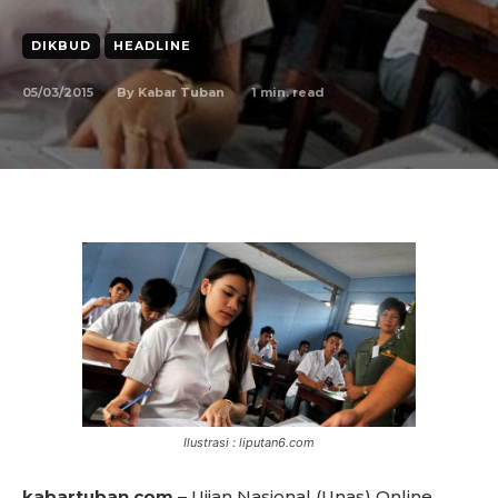
DIKBUD
HEADLINE
05/03/2015
1
min. read
By
Kabar Tuban
Ilustrasi : liputan6.com
kabartuban.com
– Ujian Nasional (Unas) Online