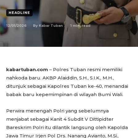
HEADLINE
12/01/2026
1
min. read
By
Kabar Tuban
kabartuban.com
– Polres Tuban resmi memiliki
nahkoda baru. AKBP Alaiddin, S.H., S.I.K., M.H.,
ditunjuk sebagai Kapolres Tuban ke-40, menandai
babak baru kepemimpinan di wilayah Bumi Wali.
Perwira menengah Polri yang sebelumnya
menjabat sebagai Kanit 4 Subdit V Dittipidter
Bareskrim Polri itu dilantik langsung oleh Kapolda
Jawa Timur Irjen Pol Drs. Nanang Avianto, M.Si.,