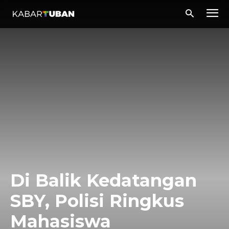
Di Balik Kedatangan
SBY, Polisi Ringkus
Mahasiswa