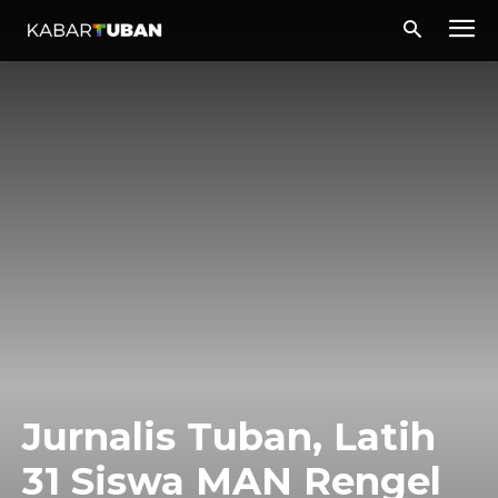
Jurnalis Tuban, Latih
31 Siswa MAN Rengel