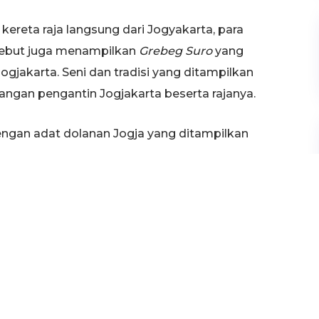
reta raja langsung dari Jogyakarta, para
ebut juga menampilkan
Grebeg Suro
yang
ogjakarta. Seni dan tradisi yang ditampilkan
asangan pengantin Jogjakarta beserta rajanya.
dengan adat dolanan Jogja yang ditampilkan
berikan motivasi pada seluruh siswa untuk
a didasari ilmu yang didapatkan dari sekolah
akat lebih mencintai budaya dan kearifan lokal