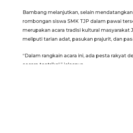
Bambang melanjutkan, selain mendatangkan ke
rombongan siswa SMK TJP dalam pawai ters
merupakan acara tradisi kultural masyarakat J
meliputi tarian adat, pasukan prajurit, dan p
“Dalam rangkain acara ini, ada pesta rakyat 
secara teatrikal,” jelasnya.
Bambang berharap, tema tersebut dapat mem
mengembangkan potensi seni, adat dan buday
mereka.
“Tema ini dipilih juga untuk mengajak masyar
serta potensi yang ada,” tutupnya.
(har)