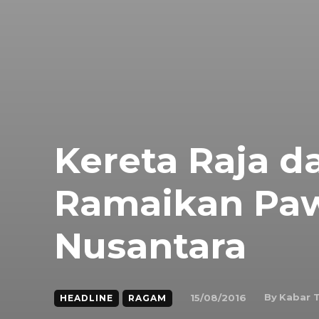
Kereta Raja da
Ramaikan Paw
Nusantara
By
Kabar 
15/08/2016
HEADLINE
RAGAM