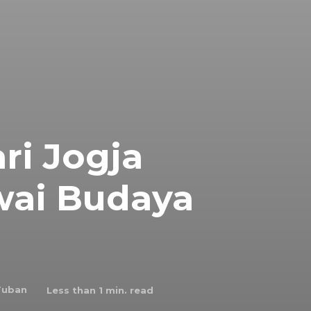
ri Jogja
ai Budaya
Tuban
Less than 1
min. read