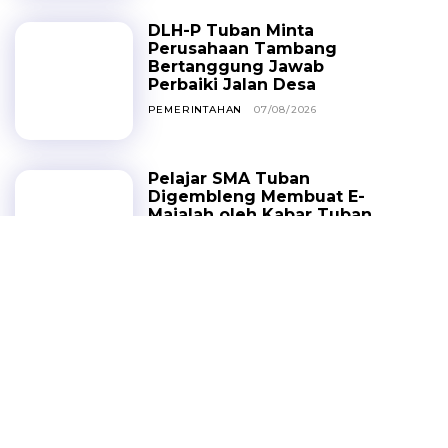
DLH-P Tuban Minta
Perusahaan Tambang
Bertanggung Jawab
Perbaiki Jalan Desa
PEMERINTAHAN
07/08/2026
Pelajar SMA Tuban
Digembleng Membuat E-
Majalah oleh Kabar Tuban
HEADLINE
07/08/2026
Lansia 75 Tahun Tewas
Ditabrak Dump Truck
Saat Menyeberang di
Simpang Tiga Merakurak
PERISTIWA
07/08/2026