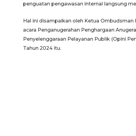
penguatan pengawasan internal langsung mel
Hal ini disampaikan oleh Ketua Ombudsman 
acara Penganugerahan Penghargaan Anugerah
Penyelenggaraan Pelayanan Publik (Opini Pe
Tahun 2024 itu.
“Penyelenggara pelayanan publik harus mema
regulasi,” ucapnya.
Bukan hanya itu, sebagai aset penting dan 
Pemerintah perlu melibatkan dukungan dan m
Tidak hanya sebagai objek, tapi juga berper
yang diberikan harus berkualitas dengan men
“Menuju pelayanan efisiensi dan efektivita