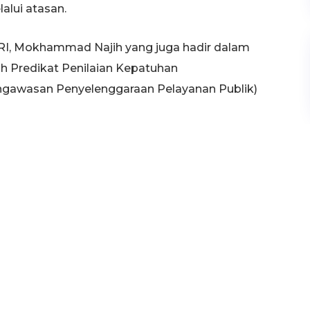
alui atasan.
RI, Mokhammad Najih yang juga hadir dalam
 Predikat Penilaian Kepatuhan
ngawasan Penyelenggaraan Pelayanan Publik)
tuhi standar yang telah ditetapkan dalam
modal untuk penyelenggaraan pembangunan,
asukan dari masyarakat sebagai partisipasi.
an sebagai subjek pembangunan. Maka, pelayanan
gacu pada standar pelayanan publik.
s yang mampu menjawab kebutuhan masyarakat,”