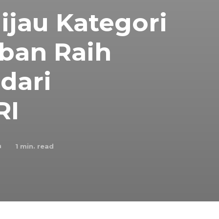
jau Kategori
ban Raih
dari
RI
n
1
min. read