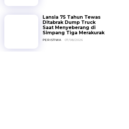
Lansia 75 Tahun Tewas
Ditabrak Dump Truck
Saat Menyeberang di
Simpang Tiga Merakurak
PERISTIWA
07/08/2026
Pekerja Proyek Sekolah
Rakyat Tuban Terima Gaji
Lunas dengan Syarat
Berhenti Bekerja
HEADLINE
06/08/2026
Jalan Desa Kepohagung
Rusak dan Berdebu,
Warga Keluhkan Lalu
Lalang Truk Tambang
PERISTIWA
06/08/2026