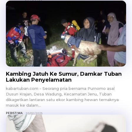
Kambing Jatuh Ke Sumur, Damkar Tuban
Lakukan Penyelamatan
kabartuban.com - Seorang pria bernama Purnomo asal
Dusun Krajan, Desa Wadung, Kecamatan Jenu, Tuban
dikagetkan lantaran satu ekor kambing hewan ternaknya
masuk ke dalam...
PERISTIWA
20/02/2025