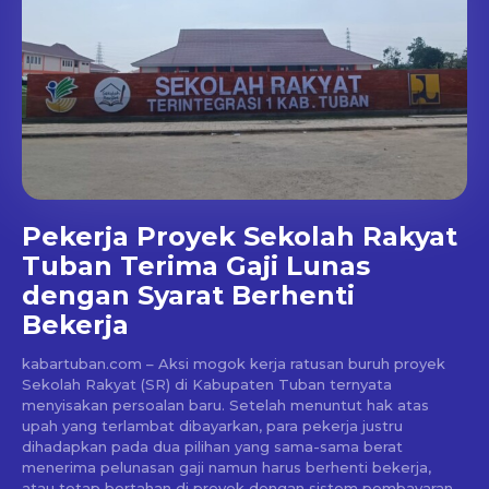
Pekerja Proyek Sekolah Rakyat
Tuban Terima Gaji Lunas
dengan Syarat Berhenti
Bekerja
kabartuban.com – Aksi mogok kerja ratusan buruh proyek
Sekolah Rakyat (SR) di Kabupaten Tuban ternyata
menyisakan persoalan baru. Setelah menuntut hak atas
upah yang terlambat dibayarkan, para pekerja justru
dihadapkan pada dua pilihan yang sama-sama berat
menerima pelunasan gaji namun harus berhenti bekerja,
atau tetap bertahan di proyek dengan sistem pembayaran