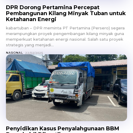
DPR Dorong Pertamina Percepat
Pembangunan Kilang Minyak Tuban untuk
Ketahanan Energi
kabartuban – DPR meminta PT Pertamina (Persero) segera
merampungkan proyek pengembangan kilang minyak guna
memperkuat ketahanan energi nasional. Salah satu proyek
strategis yang menjadi...
NASIONAL
22/02/2025
Penyidikan Kasus Penyalahgunaan BBM