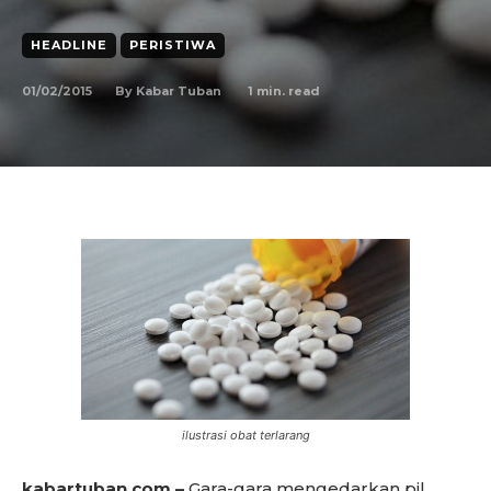
HEADLINE
PERISTIWA
01/02/2015
1
min. read
By
Kabar Tuban
ilustrasi obat terlarang
kabartuban.com –
Gara-gara mengedarkan pil